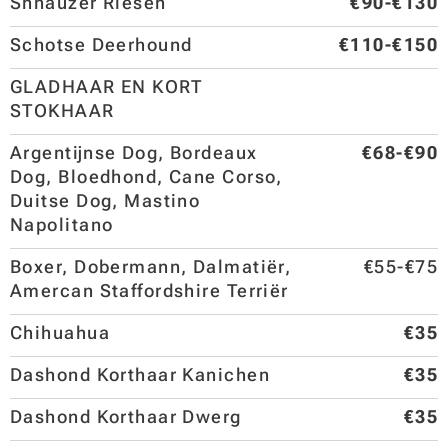
Shnauzer Riesen
€90-€130
Schotse Deerhound
€110-€150
GLADHAAR EN KORT
STOKHAAR
Argentijnse Dog, Bordeaux
€68-€90
Dog, Bloedhond, Cane Corso,
Duitse Dog, Mastino
Napolitano
Boxer, Dobermann, Dalmatiër,
€55-€75
Amercan Staffordshire Terriër
Chihuahua
€35
Dashond Korthaar Kanichen
€35
Dashond Korthaar Dwerg
€35