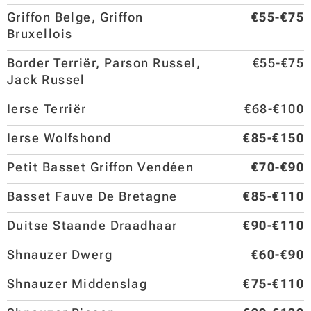
Griffon Belge, Griffon
€55-€75
Bruxellois
Border Terriër, Parson Russel,
€55-€75
Jack Russel
Ierse Terriër
€68-€100
Ierse Wolfshond
€85-€150
Petit Basset Griffon Vendéen
€70-€90
Basset Fauve De Bretagne
€85-€110
Duitse Staande Draadhaar
€90-€110
Shnauzer Dwerg
€60-€90
Shnauzer Middenslag
€75-€110