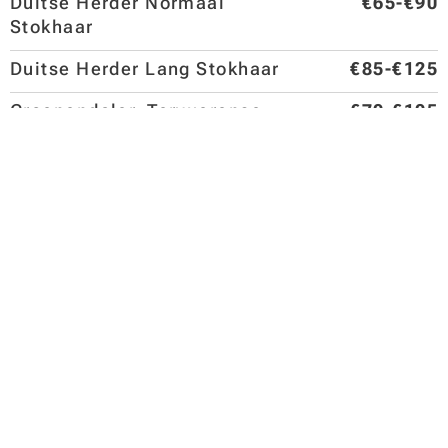
Duitse Herder Normaal
€65-€90
Stokhaar
Duitse Herder Lang Stokhaar
€85-€125
Groenendaler, Tervuerense
€70-€105
Herder, Hollandse Herder
Dwergkeeshond
€50-€70
Kleine Keeshond
€55-€70
Middenslag Keeshond
€60-€95
Grote Keeshond,
€80-€125
Wolfskeeshond
Pekinees, Shetland Sheepdog
€55-€95
(Sheltie)
Schipperke, Welsch Corgi
€50-€75